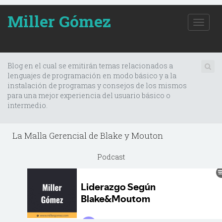
Miller Gómez
T
o
g
g
l
Blog en el cual se emitirán temas relacionados a
e
lenguajes de programación en modo básico y a la
n
instalación de programas y consejos de los mismos
a
para una mejor experiencia del usuario básico o
v
intermedio.
i
g
a
La Malla Gerencial de Blake y Mouton
t
i
Podcast
o
n