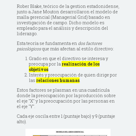
Rober Blake, teórico de la gestion estadonidense,
junto a Jane Mouton desarrollaron el modelo de
malla gerencial (Managerial Grid) basado en
investigación de campo. Dicho modelo es
empleado para el análisis y descripción del
liderazgo.
Esta teoría se fundamenta en
dos factores
psicológicos
que más afectan al estilo directivo:
Grado en que el directivo se interesa y
preocupa por la
realización de los
objetivos
Interés y preocupación de quien dirige por
las
relaciones humanas
.
Estos factores se plasman en una cuadrícula
donde la preocupación por la producción sobre
el eje "X" y la preocupación por las personas en
el eje "Y".
Cada eje oscila entre 1 (puntaje bajo) y 9 (puntaje
alto).